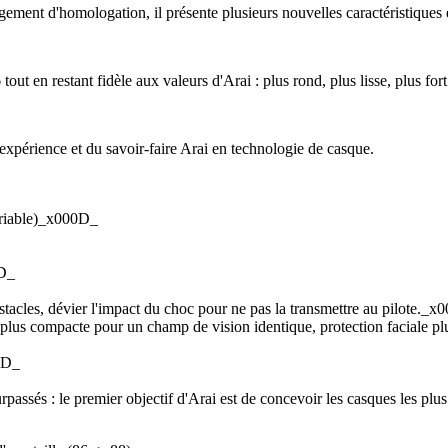
nt d'homologation, il présente plusieurs nouvelles caractéristiques e
ut en restant fidèle aux valeurs d'Arai : plus rond, plus lisse, plus fort
érience et du savoir-faire Arai en technologie de casque.
ariable)_x000D_
0D_
stacles, dévier l'impact du choc pour ne pas la transmettre au pilote._
e plus compacte pour un champ de vision identique, protection faciale p
0D_
urpassés : le premier objectif d'Arai est de concevoir les casques les p