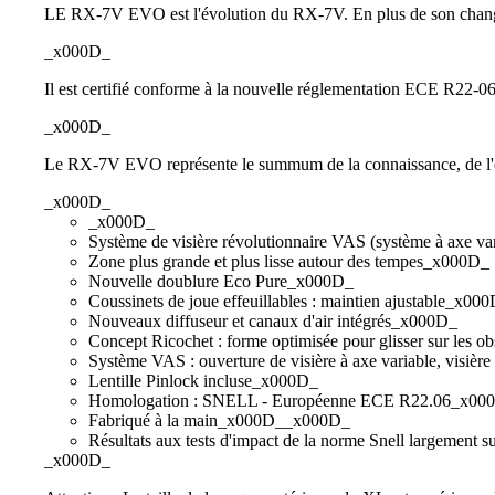
LE RX-7V EVO est l'évolution du RX-7V. En plus de son changeme
_x000D_
Il est certifié conforme à la nouvelle réglementation ECE R22-06 to
_x000D_
Le RX-7V EVO représente le summum de la connaissance, de l'exp
_x000D_
_x000D_
Système de visière révolutionnaire VAS (système à axe v
Zone plus grande et plus lisse autour des tempes_x000D_
Nouvelle doublure Eco Pure_x000D_
Coussinets de joue effeuillables : maintien ajustable_x00
Nouveaux diffuseur et canaux d'air intégrés_x000D_
Concept Ricochet : forme optimisée pour glisser sur les ob
Système VAS : ouverture de visière à axe variable, visièr
Lentille Pinlock incluse_x000D_
Homologation : SNELL - Européenne ECE R22.06_x00
Fabriqué à la main_x000D__x000D_
Résultats aux tests d'impact de la norme Snell largement s
_x000D_