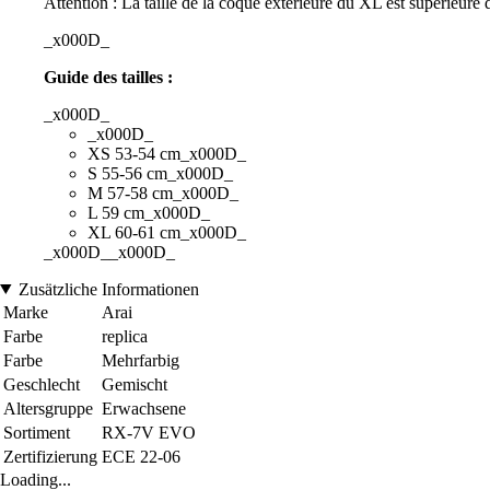
Attention : La taille de la coque extérieure du XL est supérieure d
_x000D_
Guide des tailles :
_x000D_
_x000D_
XS 53-54 cm_x000D_
S 55-56 cm_x000D_
M 57-58 cm_x000D_
L 59 cm_x000D_
XL 60-61 cm_x000D_
_x000D__x000D_
Zusätzliche Informationen
Marke
Arai
Farbe
replica
Farbe
Mehrfarbig
Geschlecht
Gemischt
Altersgruppe
Erwachsene
Sortiment
RX-7V EVO
Zertifizierung
ECE 22-06
Loading...