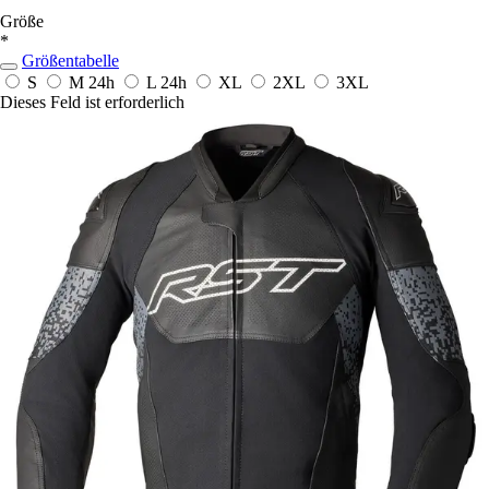
Größe
*
Größentabelle
S
M
24h
L
24h
XL
2XL
3XL
Dieses Feld ist erforderlich