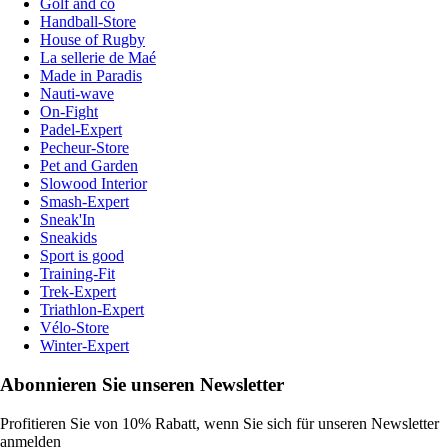
Golf and co
Handball-Store
House of Rugby
La sellerie de Maé
Made in Paradis
Nauti-wave
On-Fight
Padel-Expert
Pecheur-Store
Pet and Garden
Slowood Interior
Smash-Expert
Sneak'In
Sneakids
Sport is good
Training-Fit
Trek-Expert
Triathlon-Expert
Vélo-Store
Winter-Expert
Abonnieren Sie unseren Newsletter
Profitieren Sie von 10% Rabatt, wenn Sie sich für unseren Newsletter
anmelden