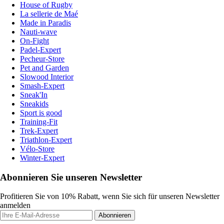
House of Rugby
La sellerie de Maé
Made in Paradis
Nauti-wave
On-Fight
Padel-Expert
Pecheur-Store
Pet and Garden
Slowood Interior
Smash-Expert
Sneak'In
Sneakids
Sport is good
Training-Fit
Trek-Expert
Triathlon-Expert
Vélo-Store
Winter-Expert
Abonnieren Sie unseren Newsletter
Profitieren Sie von 10% Rabatt, wenn Sie sich für unseren Newsletter
anmelden
Abonnieren