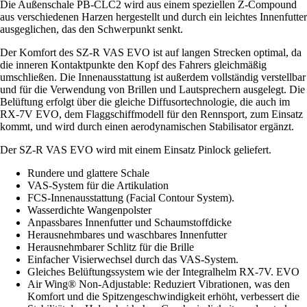
Die Außenschale PB-CLC2 wird aus einem speziellen Z-Compound
aus verschiedenen Harzen hergestellt und durch ein leichtes Innenfutter
ausgeglichen, das den Schwerpunkt senkt.
Der Komfort des SZ-R VAS EVO ist auf langen Strecken optimal, da
die inneren Kontaktpunkte den Kopf des Fahrers gleichmäßig
umschließen. Die Innenausstattung ist außerdem vollständig verstellbar
und für die Verwendung von Brillen und Lautsprechern ausgelegt. Die
Belüftung erfolgt über die gleiche Diffusortechnologie, die auch im
RX-7V EVO, dem Flaggschiffmodell für den Rennsport, zum Einsatz
kommt, und wird durch einen aerodynamischen Stabilisator ergänzt.
Der SZ-R VAS EVO wird mit einem Einsatz Pinlock geliefert.
Rundere und glattere Schale
VAS-System für die Artikulation
FCS-Innenausstattung (Facial Contour System).
Wasserdichte Wangenpolster
Anpassbares Innenfutter und Schaumstoffdicke
Herausnehmbares und waschbares Innenfutter
Herausnehmbarer Schlitz für die Brille
Einfacher Visierwechsel durch das VAS-System.
Gleiches Belüftungssystem wie der Integralhelm RX-7V. EVO
Air Wing® Non-Adjustable: Reduziert Vibrationen, was den
Komfort und die Spitzengeschwindigkeit erhöht, verbessert die