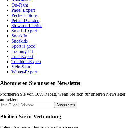
On-Fight
Padel-Expert
Pecheur-Store
Pet and Garden
Slowood Interior
Smash-Expert
Sneak'In
Sneakids
Sport is good
Training-Fit
Trek-Expert
Triathlon-Expert
Vélo-Store
Winter-Expert
Abonnieren Sie unseren Newsletter
Profitieren Sie von 10% Rabatt, wenn Sie sich für unseren Newsletter
anmelden
Abonnieren
Bleiben Sie in Verbindung
Folgen Sie uns in den sozialen Netzwerken