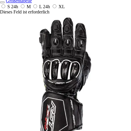
Größentabelle
S
24h
M
L
24h
XL
Dieses Feld ist erforderlich