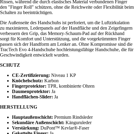
Rissen, während die durch elastisches Material verbundenen Finger
den "Finger Roll" schützen, ohne die Reichweite oder Flexibilität beim
Schalten zu beeinträchtigen.
Die Außenseite des Handschuhs ist perforiert, um die Luftzirkulation
zu maximieren, Lederpanels auf der Handfläche und den Zeigefingern
verbessern den Grip, das Memory-Schaum-Pad auf der Rückhand
sorgt für Komfort und Unterstützung, und die vorgekrümmten Finger
passen sich der Handform am Lenker an. Ohne Kompromisse sind die
TracTech Evo 4-Handschuhe hochleistungsfähige Handschuhe, die für
Geschwindigkeit entwickelt wurden.
SCHUTZ
CE-Zertifizierung:
Niveau 1 KP
Knöchelschutz:
Karbon
Fingerprotektor:
TPR, kombinierte Ohren
Daumenprotektor:
Ja
Handflächen-Slider:
Ja
HERSTELLUNG
Hauptaußenschicht:
Premium Rindsleder
Sekundäre Außenschicht:
Känguruleder
Verstärkung:
DuPont™ Kevlar®-Faser
Gekettelte Finger:
Ja