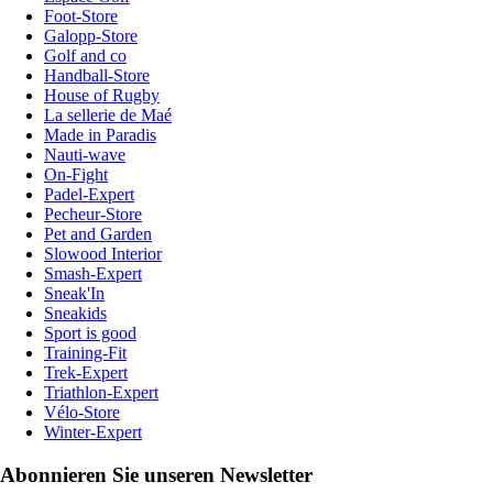
Foot-Store
Galopp-Store
Golf and co
Handball-Store
House of Rugby
La sellerie de Maé
Made in Paradis
Nauti-wave
On-Fight
Padel-Expert
Pecheur-Store
Pet and Garden
Slowood Interior
Smash-Expert
Sneak'In
Sneakids
Sport is good
Training-Fit
Trek-Expert
Triathlon-Expert
Vélo-Store
Winter-Expert
Abonnieren Sie unseren Newsletter