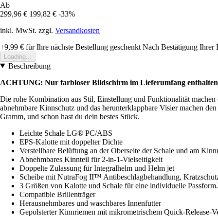
Ab
299,96 €
199,82 €
-33%
inkl. MwSt. zzgl.
Versandkosten
+9,99 €
für Ihre nächste Bestellung geschenkt
Nach Bestätigung Ihrer 
Loading...
Beschreibung
ACHTUNG: Nur farbloser Bildschirm im Lieferumfang enthalten, s
Die rohe Kombination aus Stil, Einstellung und Funktionalität machen d
abnehmbare Kinnschutz und das herunterklappbare Visier machen den B
Gramm, und schon hast du dein bestes Stück.
Leichte Schale LG® PC/ABS
EPS-Kalotte mit doppelter Dichte
Verstellbare Belüftung an der Oberseite der Schale und am Kin
Abnehmbares Kinnteil für 2-in-1-Vielseitigkeit
Doppelte Zulassung für Integralhelm und Helm jet
Scheibe mit NutraFog II™ Antibeschlagbehandlung, Kratzschu
3 Größen von Kalotte und Schale für eine individuelle Passform.
Compatible Brillenträger
Herausnehmbares und waschbares Innenfutter
Gepolsterter Kinnriemen mit mikrometrischem Quick-Release-Ve