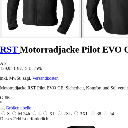
RST
Motorradjacke Pilot EVO 
Ab
129,95 €
97,15 €
-25%
inkl. MwSt. zzgl.
Versandkosten
Motorradjacke RST Pilot EVO CE: Sicherheit, Komfort und Stil verein
Größe
*
Größentabelle
S
M
24h
L
XL
2XL
3XL
38
54
Dieses Feld ist erforderlich