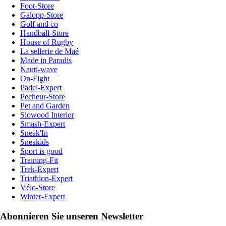
Foot-Store
Galopp-Store
Golf and co
Handball-Store
House of Rugby
La sellerie de Maé
Made in Paradis
Nauti-wave
On-Fight
Padel-Expert
Pecheur-Store
Pet and Garden
Slowood Interior
Smash-Expert
Sneak'In
Sneakids
Sport is good
Training-Fit
Trek-Expert
Triathlon-Expert
Vélo-Store
Winter-Expert
Abonnieren Sie unseren Newsletter