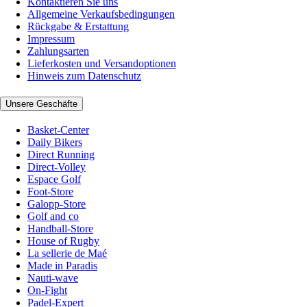
Kontaktieren Sie uns
Allgemeine Verkaufsbedingungen
Rückgabe & Erstattung
Impressum
Zahlungsarten
Lieferkosten und Versandoptionen
Hinweis zum Datenschutz
Unsere Geschäfte
Basket-Center
Daily Bikers
Direct Running
Direct-Volley
Espace Golf
Foot-Store
Galopp-Store
Golf and co
Handball-Store
House of Rugby
La sellerie de Maé
Made in Paradis
Nauti-wave
On-Fight
Padel-Expert