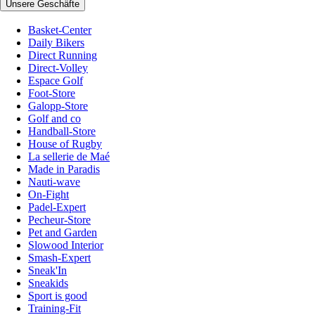
Unsere Geschäfte
Basket-Center
Daily Bikers
Direct Running
Direct-Volley
Espace Golf
Foot-Store
Galopp-Store
Golf and co
Handball-Store
House of Rugby
La sellerie de Maé
Made in Paradis
Nauti-wave
On-Fight
Padel-Expert
Pecheur-Store
Pet and Garden
Slowood Interior
Smash-Expert
Sneak'In
Sneakids
Sport is good
Training-Fit