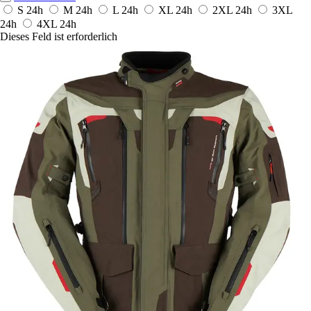
S
24h
M
24h
L
24h
XL
24h
2XL
24h
3XL
24h
4XL
24h
Dieses Feld ist erforderlich