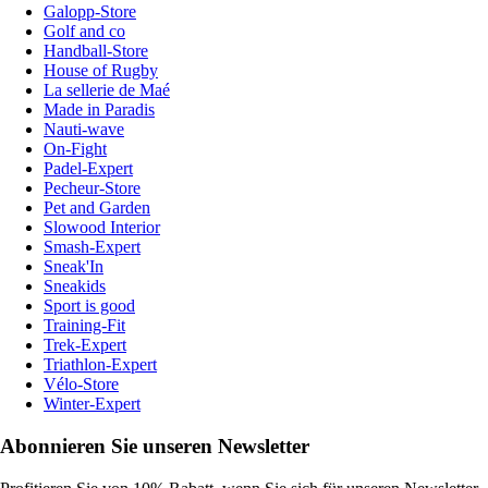
Galopp-Store
Golf and co
Handball-Store
House of Rugby
La sellerie de Maé
Made in Paradis
Nauti-wave
On-Fight
Padel-Expert
Pecheur-Store
Pet and Garden
Slowood Interior
Smash-Expert
Sneak'In
Sneakids
Sport is good
Training-Fit
Trek-Expert
Triathlon-Expert
Vélo-Store
Winter-Expert
Abonnieren Sie unseren Newsletter