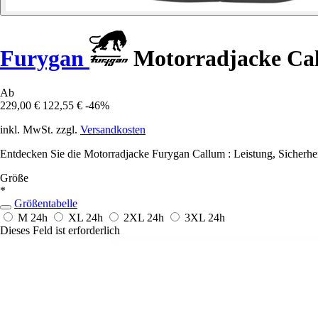
Furygan
Motorradjacke Ca
Ab
229,00 €
122,55 €
-46%
inkl. MwSt. zzgl.
Versandkosten
Entdecken Sie die Motorradjacke Furygan Callum : Leistung, Sicherheit 
Größe
*
Größentabelle
M
24h
XL
24h
2XL
24h
3XL
24h
Dieses Feld ist erforderlich