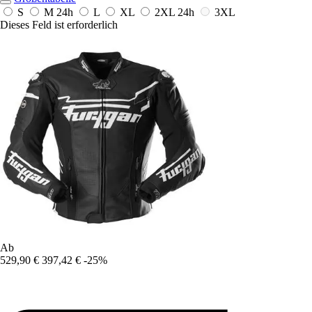
S
M
24h
L
XL
2XL
24h
3XL
Dieses Feld ist erforderlich
Ab
529,90 €
397,42 €
-25%