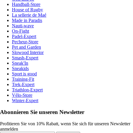
Handball-Store
House of Rugby
La sellerie de Maé
Made in Paradis
Nauti-wave
On-Fight
Padel-Expert
Pecheur-Store
Pet and Garden
Slowood Interior
Smash-Expert
Sneak'In
Sneakids
Sport is good
Training-Fit
Trek-Expert
Triathlon-Expert
Vélo-Store
Winter-Expert
Abonnieren Sie unseren Newsletter
Profitieren Sie von 10% Rabatt, wenn Sie sich für unseren Newsletter
anmelden