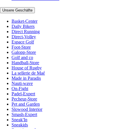
Unsere Geschäfte
Basket-Center
Daily Bikers
Direct Running
Direct-Volley
Espace Golf
Foot-Store
Galopp-Store
Golf and co
Handball-Store
House of Rugby
La sellerie de Maé
Made in Paradis
Nauti-wave
On-Fight
Padel-Expert
Pecheur-Store
Pet and Garden
Slowood Interior
Smash-Expert
Sneak'In
Sneakids