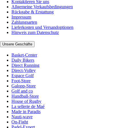
Kontaktieren Sie uns
Allgemeine Verkaufsbedingungen
Rückgabe & Erstattung
Impressum
Zahlungsarten
Lieferkosten und Versandoptionen
Hinweis zum Datenschutz
Unsere Geschäfte
Basket-Center
Daily Bikers
Direct Running
Direct-Volley
Espace Golf
Foot-Store
Galopp-Store
Golf and co
Handball-Store
House of Rugby
La sellerie de Maé
Made in Paradis
Nauti-wave
On-Fight
Padel-Expert