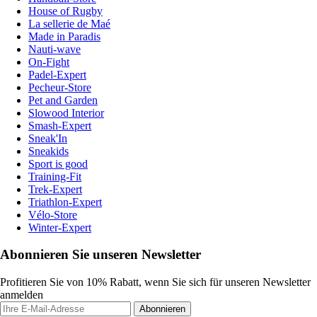
House of Rugby
La sellerie de Maé
Made in Paradis
Nauti-wave
On-Fight
Padel-Expert
Pecheur-Store
Pet and Garden
Slowood Interior
Smash-Expert
Sneak'In
Sneakids
Sport is good
Training-Fit
Trek-Expert
Triathlon-Expert
Vélo-Store
Winter-Expert
Abonnieren Sie unseren Newsletter
Profitieren Sie von 10% Rabatt, wenn Sie sich für unseren Newsletter
anmelden
Abonnieren