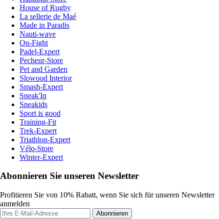
House of Rugby
La sellerie de Maé
Made in Paradis
Nauti-wave
On-Fight
Padel-Expert
Pecheur-Store
Pet and Garden
Slowood Interior
Smash-Expert
Sneak'In
Sneakids
Sport is good
Training-Fit
Trek-Expert
Triathlon-Expert
Vélo-Store
Winter-Expert
Abonnieren Sie unseren Newsletter
Profitieren Sie von 10% Rabatt, wenn Sie sich für unseren Newsletter
anmelden
Abonnieren