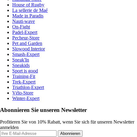
House of Rugby
La sellerie de Maé
Made in Paradis
Nauti-wave
On-Fight
Padel-Expert
Pecheur-Store
Pet and Garden
Slowood Interior
Smash-Expert
Sneak'In
Sneakids
Sport is good
Training-Fit
Trek-Expert
Triathlon-Expert
Vélo-Store
Winter-Expert
Abonnieren Sie unseren Newsletter
Profitieren Sie von 10% Rabatt, wenn Sie sich für unseren Newsletter
anmelden
Abonnieren