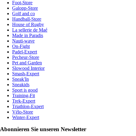
Foot-Store
Galopp-Store
Golf and co
Handball-Store
House of Rugby
La sellerie de Maé
Made in Paradis
Nauti-wave
On-Fight
Padel-Expert
Pecheur-Store
Pet and Garden
Slowood Interior
Smash-Expert
Sneak'In
Sneakids
Sport is good
Training-Fit
Trek-Expert
Triathlon-Expert
Vélo-Store
Winter-Expert
Abonnieren Sie unseren Newsletter