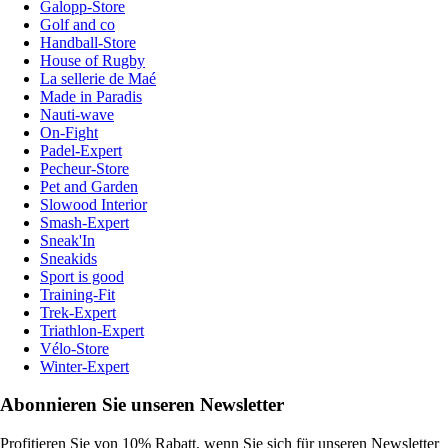
Galopp-Store
Golf and co
Handball-Store
House of Rugby
La sellerie de Maé
Made in Paradis
Nauti-wave
On-Fight
Padel-Expert
Pecheur-Store
Pet and Garden
Slowood Interior
Smash-Expert
Sneak'In
Sneakids
Sport is good
Training-Fit
Trek-Expert
Triathlon-Expert
Vélo-Store
Winter-Expert
Abonnieren Sie unseren Newsletter
Profitieren Sie von 10% Rabatt, wenn Sie sich für unseren Newsletter