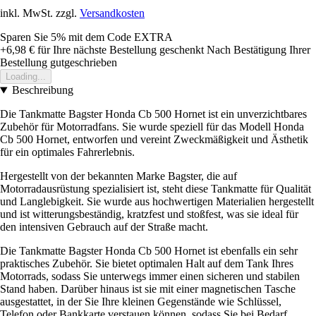
inkl. MwSt. zzgl.
Versandkosten
Sparen Sie 5%
mit dem Code
EXTRA
+6,98 €
für Ihre nächste Bestellung geschenkt
Nach Bestätigung Ihrer
Bestellung gutgeschrieben
Loading...
Beschreibung
Die Tankmatte Bagster Honda Cb 500 Hornet ist ein unverzichtbares
Zubehör für Motorradfans. Sie wurde speziell für das Modell Honda
Cb 500 Hornet, entworfen und vereint Zweckmäßigkeit und Ästhetik
für ein optimales Fahrerlebnis.
Hergestellt von der bekannten Marke Bagster, die auf
Motorradausrüstung spezialisiert ist, steht diese Tankmatte für Qualität
und Langlebigkeit. Sie wurde aus hochwertigen Materialien hergestellt
und ist witterungsbeständig, kratzfest und stoßfest, was sie ideal für
den intensiven Gebrauch auf der Straße macht.
Die Tankmatte Bagster Honda Cb 500 Hornet ist ebenfalls ein sehr
praktisches Zubehör. Sie bietet optimalen Halt auf dem Tank Ihres
Motorrads, sodass Sie unterwegs immer einen sicheren und stabilen
Stand haben. Darüber hinaus ist sie mit einer magnetischen Tasche
ausgestattet, in der Sie Ihre kleinen Gegenstände wie Schlüssel,
Telefon oder Bankkarte verstauen können, sodass Sie bei Bedarf