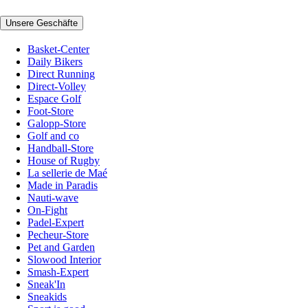
Unsere Geschäfte
Basket-Center
Daily Bikers
Direct Running
Direct-Volley
Espace Golf
Foot-Store
Galopp-Store
Golf and co
Handball-Store
House of Rugby
La sellerie de Maé
Made in Paradis
Nauti-wave
On-Fight
Padel-Expert
Pecheur-Store
Pet and Garden
Slowood Interior
Smash-Expert
Sneak'In
Sneakids