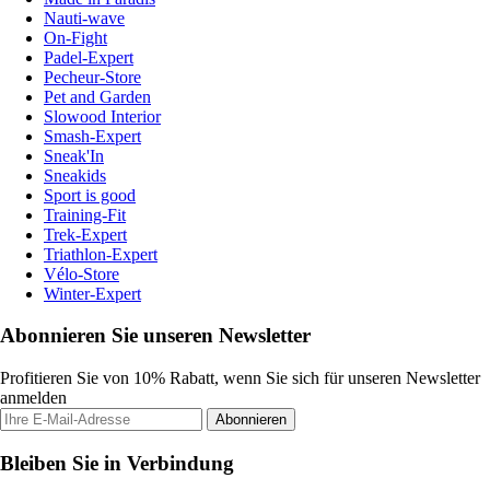
Nauti-wave
On-Fight
Padel-Expert
Pecheur-Store
Pet and Garden
Slowood Interior
Smash-Expert
Sneak'In
Sneakids
Sport is good
Training-Fit
Trek-Expert
Triathlon-Expert
Vélo-Store
Winter-Expert
Abonnieren Sie unseren Newsletter
Profitieren Sie von 10% Rabatt, wenn Sie sich für unseren Newsletter
anmelden
Abonnieren
Bleiben Sie in Verbindung