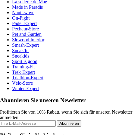
La sellerie de Maé
Made in Paradis
Nauti-wave
On-Fight
Padel-Expert
Pecheur-Store
Pet and Garden
Slowood Interior
Smash-Expert
Sneak'In
Sneakids
Sport is good
Training-Fit
Trek-Expert
Triathlon-Expert
Vélo-Store
Winter-Expert
Abonnieren Sie unseren Newsletter
Profitieren Sie von 10% Rabatt, wenn Sie sich für unseren Newsletter
anmelden
Abonnieren