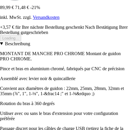
89,99 €
71,48 €
-21%
inkl. MwSt. zzgl.
Versandkosten
+3,57 €
für Ihre nächste Bestellung geschenkt
Nach Bestätigung Ihrer
Bestellung gutgeschrieben
Loading...
Beschreibung
MONTANT DE MANCHE PRO CHROME Montant de guidon
PRO CHROME.
Pince et bras en aluminium chromé, fabriqués par CNC de précision
Assemblé avec levier noir & quincaillerie
Convient aux diamètres de guidon : 22mm, 25mm, 28mm, 32mm et
35mm (⅞", 1", 1-⅛", 1-&frac14 ;" et 1-⅜&rdquo ;)
Rotation du bras à 360 degrés
Utiliser avec ou sans le bras d'extension pour votre configuration
préférée
Passage discret pour les câbles de charge USB (retirez la fiche de la