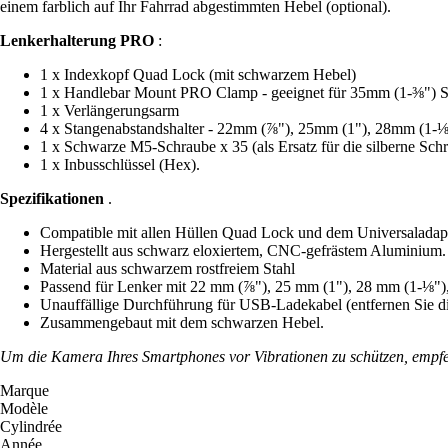
einem farblich auf Ihr Fahrrad abgestimmten Hebel (optional).
Lenkerhalterung PRO
:
1 x Indexkopf Quad Lock (mit schwarzem Hebel)
1 x Handlebar Mount PRO Clamp - geeignet für 35mm (1-⅜") S
1 x Verlängerungsarm
4 x Stangenabstandshalter - 22mm (⅞"), 25mm (1"), 28mm (1-
1 x Schwarze M5-Schraube x 35 (als Ersatz für die silberne S
1 x Inbusschlüssel (Hex).
Spezifikationen
.
Compatible mit allen Hüllen Quad Lock und dem Universaladapt
Hergestellt aus schwarz eloxiertem, CNC-gefrästem Aluminium.
Material aus schwarzem rostfreiem Stahl
Passend für Lenker mit 22 mm (⅞"), 25 mm (1"), 28 mm (1-⅛"
Unauffällige Durchführung für USB-Ladekabel (entfernen Sie 
Zusammengebaut mit dem schwarzen Hebel.
Um die Kamera Ihres Smartphones vor Vibrationen zu schützen, empf
Marque
Modèle
Cylindrée
Année