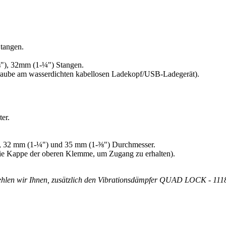
tangen.
⅛"), 32mm (1-¼") Stangen.
chraube am wasserdichten kabellosen Ladekopf/USB-Ladegerät).
er.
), 32 mm (1-¼") und 35 mm (1-⅜") Durchmesser.
die Kappe der oberen Klemme, um Zugang zu erhalten).
ehlen wir Ihnen, zusätzlich den Vibrationsdämpfer QUAD LOCK - 111