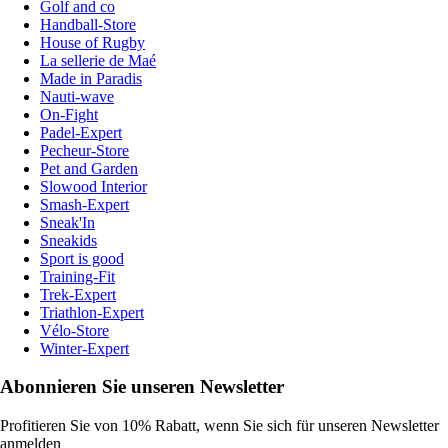
Golf and co
Handball-Store
House of Rugby
La sellerie de Maé
Made in Paradis
Nauti-wave
On-Fight
Padel-Expert
Pecheur-Store
Pet and Garden
Slowood Interior
Smash-Expert
Sneak'In
Sneakids
Sport is good
Training-Fit
Trek-Expert
Triathlon-Expert
Vélo-Store
Winter-Expert
Abonnieren Sie unseren Newsletter
Profitieren Sie von 10% Rabatt, wenn Sie sich für unseren Newsletter
anmelden