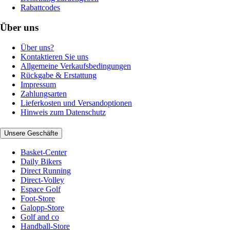
Rabattcodes
Über uns
Über uns?
Kontaktieren Sie uns
Allgemeine Verkaufsbedingungen
Rückgabe & Erstattung
Impressum
Zahlungsarten
Lieferkosten und Versandoptionen
Hinweis zum Datenschutz
Unsere Geschäfte
Basket-Center
Daily Bikers
Direct Running
Direct-Volley
Espace Golf
Foot-Store
Galopp-Store
Golf and co
Handball-Store