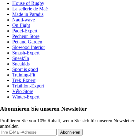
House of Rugby
La sellerie de Maé
Made in Paradis
Nauti-wave
On-Fight
Padel-Expert
Pecheur-Store
Pet and Garden
Slowood Interior
Smash-Expert
Sneak'In
Sneakids
Sport is good
Training-Fit
Trek-Expert
Triathlon-Expert
Vélo-Store
Winter-Expert
Abonnieren Sie unseren Newsletter
Profitieren Sie von 10% Rabatt, wenn Sie sich für unseren Newsletter
anmelden
Abonnieren