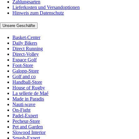
Zahlungsarten
Lieferkosten und Versandoptionen
Hinweis zum Datenschutz
Unsere Geschäfte
Basket-Center
Daily Bikers
Direct Running
Direct-Volley
Espace Golf
Foot-Store
Galopp-Store
Golf and co
Handball-Store
House of Rugby
La sellerie de Maé
Made in Paradis
Nauti-wave
On-Fight
Padel-Expert
Pecheur-Store
Pet and Garden
Slowood Interior
Smash-Expert