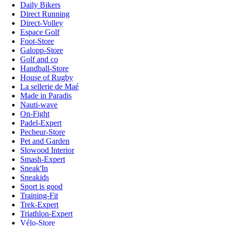
Daily Bikers
Direct Running
Direct-Volley
Espace Golf
Foot-Store
Galopp-Store
Golf and co
Handball-Store
House of Rugby
La sellerie de Maé
Made in Paradis
Nauti-wave
On-Fight
Padel-Expert
Pecheur-Store
Pet and Garden
Slowood Interior
Smash-Expert
Sneak'In
Sneakids
Sport is good
Training-Fit
Trek-Expert
Triathlon-Expert
Vélo-Store