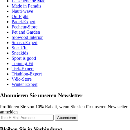
La sellerie de Maé
Made in Paradis
Nauti-wave
On-Fight
Padel-Expert
Pecheur-Store
Pet and Garden
Slowood Interior
Smash-Expert
Sneak'In
Sneakids
Sport is good
Training-Fit
Trek-Expert
Triathlon-Expert
Vélo-Store
Winter-Expert
Abonnieren Sie unseren Newsletter
Profitieren Sie von 10% Rabatt, wenn Sie sich für unseren Newsletter
anmelden
Abonnieren
Bleiben Sie in Verbindung