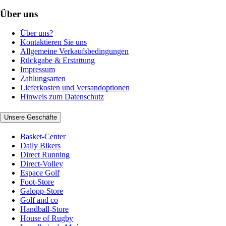
Über uns
Über uns?
Kontaktieren Sie uns
Allgemeine Verkaufsbedingungen
Rückgabe & Erstattung
Impressum
Zahlungsarten
Lieferkosten und Versandoptionen
Hinweis zum Datenschutz
Unsere Geschäfte
Basket-Center
Daily Bikers
Direct Running
Direct-Volley
Espace Golf
Foot-Store
Galopp-Store
Golf and co
Handball-Store
House of Rugby