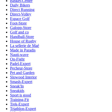
Basket-Center
Daily Bikers
Direct Running
Direct-Volley
Espace Golf
Foot-Store
Galopp-Store
Golf and co
Handball-Store
House of Rugby
La sellerie de Maé
Made in Paradis
Nauti-wave
On-Fight
Padel-Expert
Pecheur-Store
Pet and Garden
Slowood Interior
Smash-Expert
Sneak'In
Sneakids
Sport is good
Training-Fit
Trek-Expert
Triathlon-Expert