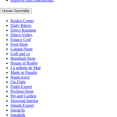
Hinweis zum Datenschutz
Unsere Geschäfte
Basket-Center
Daily Bikers
Direct Running
Direct-Volley
Espace Golf
Foot-Store
Galopp-Store
Golf and co
Handball-Store
House of Rugby
La sellerie de Maé
Made in Paradis
Nauti-wave
On-Fight
Padel-Expert
Pecheur-Store
Pet and Garden
Slowood Interior
Smash-Expert
Sneak'In
Sneakids