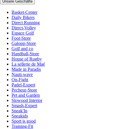
Unsere Geschäfte
Basket-Center
Daily Bikers
Direct Running
Direct-Volley
Espace Golf
Foot-Store
Galopp-Store
Golf and co
Handball-Store
House of Rugby
La sellerie de Maé
Made in Paradis
Nauti-wave
On-Fight
Padel-Expert
Pecheur-Store
Pet and Garden
Slowood Interior
Smash-Expert
Sneak'In
Sneakids
Sport is good
Training-Fit