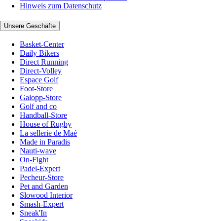
Hinweis zum Datenschutz
Unsere Geschäfte
Basket-Center
Daily Bikers
Direct Running
Direct-Volley
Espace Golf
Foot-Store
Galopp-Store
Golf and co
Handball-Store
House of Rugby
La sellerie de Maé
Made in Paradis
Nauti-wave
On-Fight
Padel-Expert
Pecheur-Store
Pet and Garden
Slowood Interior
Smash-Expert
Sneak'In