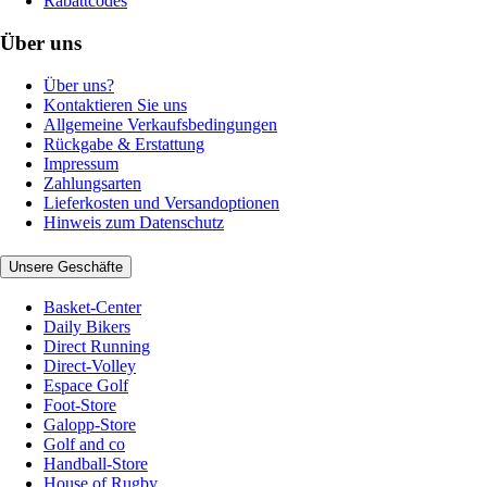
Rabattcodes
Über uns
Über uns?
Kontaktieren Sie uns
Allgemeine Verkaufsbedingungen
Rückgabe & Erstattung
Impressum
Zahlungsarten
Lieferkosten und Versandoptionen
Hinweis zum Datenschutz
Unsere Geschäfte
Basket-Center
Daily Bikers
Direct Running
Direct-Volley
Espace Golf
Foot-Store
Galopp-Store
Golf and co
Handball-Store
House of Rugby