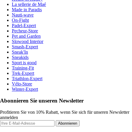
La sellerie de Maé
Made in Paradis
Nauti-wave
On-Fight
Padel-Expert
Pecheur-Store
Pet and Garden
Slowood Interior
Smash-Expert
Sneak'In
Sneakids
Sport is good
Training-Fit
Trek-Expert
Triathlon-Expert
Vélo-Store
Winter-Expert
Abonnieren Sie unseren Newsletter
Profitieren Sie von 10% Rabatt, wenn Sie sich für unseren Newsletter
anmelden
Abonnieren