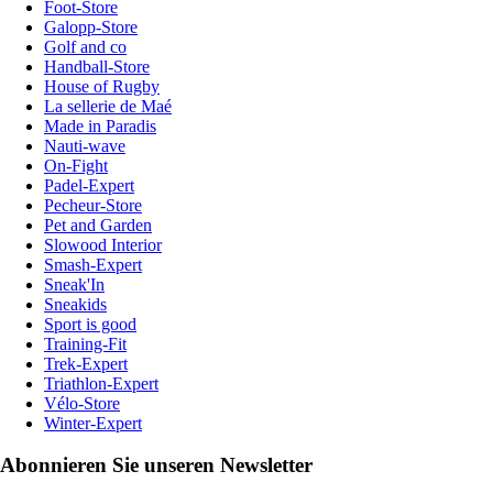
Foot-Store
Galopp-Store
Golf and co
Handball-Store
House of Rugby
La sellerie de Maé
Made in Paradis
Nauti-wave
On-Fight
Padel-Expert
Pecheur-Store
Pet and Garden
Slowood Interior
Smash-Expert
Sneak'In
Sneakids
Sport is good
Training-Fit
Trek-Expert
Triathlon-Expert
Vélo-Store
Winter-Expert
Abonnieren Sie unseren Newsletter