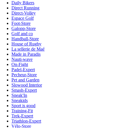
Daily Bikers
Direct Running
Direct-Volley
Espace Golf
Foot-Store
Galopp-Store
Golf and co
Handball-Store
House of Rugby
La sellerie de Maé
Made in Paradis
Nauti-wave
On-Fight
Padel-Expert
Pecheur-Store
Pet and Garden
Slowood Interior
Smash-Expert
Sneak'In
Sneakids
Sport is good
Training-Fit
Trek-Expert
Triathlon-Expert
Vélo-Store